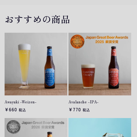
おすすめの商品
Awayuki -Weizen-
Avalanche -IPA-
通
¥660
通
¥770
税込
税込
常
常
価
価
格
格