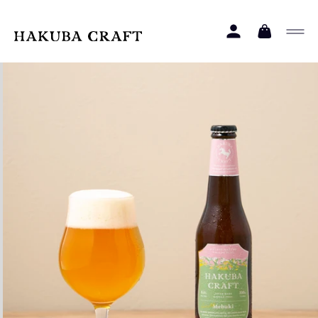
コンテ
ロ
カ
ンツに
グ
進む
ー
イ
ト
ン
商品情
報にス
キップ