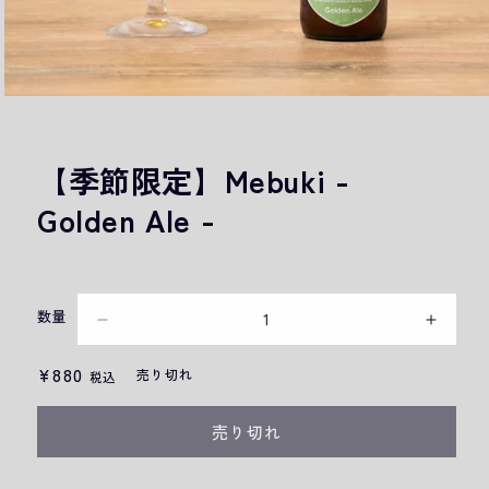
【季節限定】Mebuki -
Golden Ale -
数量
【季
【季
節
節
通
¥880
売り切れ
税込
常
限
限
価
売り切れ
定】
定】
格
Mebuki
Mebuki