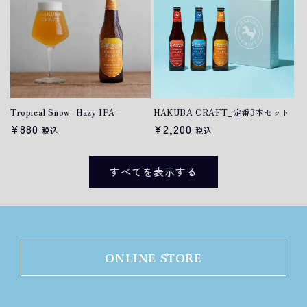
Tropical Snow -Hazy IPA-
HAKUBA CRAFT_定番3本セット
通
¥880
通
¥2,200
税込
税込
常
常
価
価
すべてを表示する
格
格
ONLINE STORE