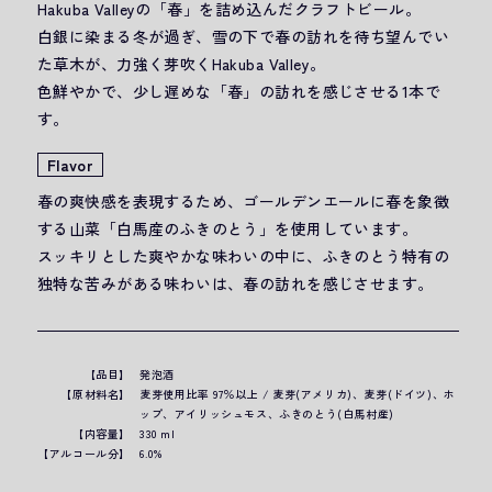
Hakuba Valleyの「春」を詰め込んだクラフトビール。
-
-
白銀に染まる冬が過ぎ、雪の下で春の訪れを待ち望んでい
Golden
Golden
た草木が、力強く芽吹くHakuba Valley。
Ale
Ale
色鮮やかで、少し遅めな「春」の訪れを感じさせる1本で
す。
-
-
の
の
Flavor
数
数
春の爽快感を表現するため、ゴールデンエールに春を象徴
量
量
する山菜「白馬産のふきのとう」を使用しています。
スッキリとした爽やかな味わいの中に、ふきのとう特有の
を
を
独特な苦みがある味わいは、春の訪れを感じさせます。
減
増
ら
や
す
す
品目
発泡酒
原材料名
麦芽使用比率 97％以上 / 麦芽(アメリカ)、麦芽(ドイツ)、ホ
ップ、アイリッシュモス、ふきのとう(白馬村産)
内容量
330 ml
アルコール分
6.0%